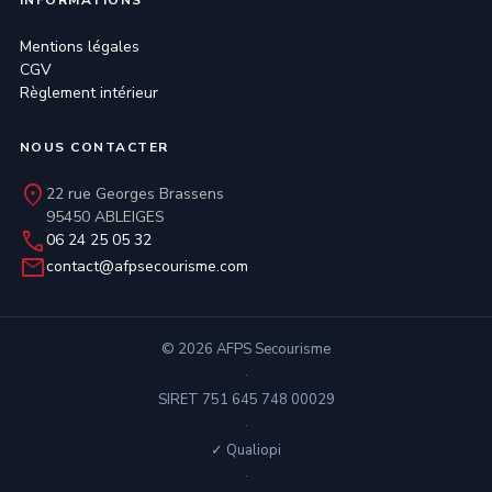
INFORMATIONS
Mentions légales
CGV
Règlement intérieur
NOUS CONTACTER
location_on
22 rue Georges Brassens
95450 ABLEIGES
phone
06 24 25 05 32
mail
contact@afpsecourisme.com
© 2026 AFPS Secourisme
·
SIRET 751 645 748 00029
·
✓ Qualiopi
·