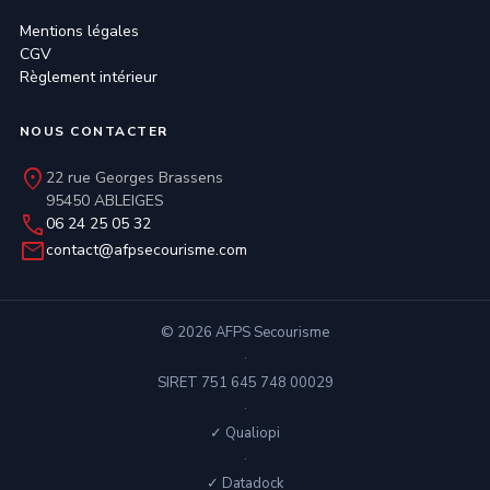
Mentions légales
CGV
Règlement intérieur
NOUS CONTACTER
location_on
22 rue Georges Brassens
95450 ABLEIGES
phone
06 24 25 05 32
mail
contact@afpsecourisme.com
© 2026 AFPS Secourisme
·
SIRET 751 645 748 00029
·
✓ Qualiopi
·
✓ Datadock