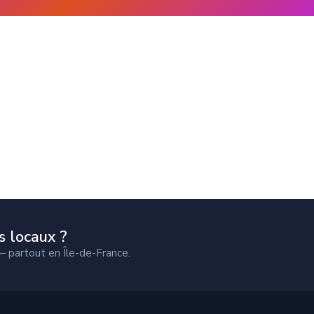
s locaux ?
— partout en Île-de-France.